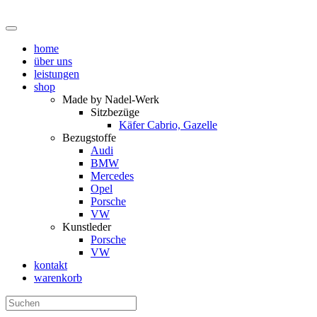
home
über uns
leistungen
shop
Made by Nadel-Werk
Sitzbezüge
Käfer Cabrio, Gazelle
Bezugstoffe
Audi
BMW
Mercedes
Opel
Porsche
VW
Kunstleder
Porsche
VW
kontakt
warenkorb